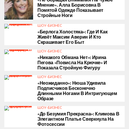
«Не Обращая Внимания На Чужое
Мнение». Алла Борисовна В
Помятой Одежде Показывает
Стройные Ноги
ШОУ-БИЗНЕС
«Берлога Холостяка»: Где И Как
Живёт Максим Аверин И Кто
Скрашивает Его Быт
ШОУ-БИЗНЕС
«Никакого Обмана Нет»: Ирина
Пегова «повисла На Крючке» И
Показала Стройную Фигуру
ШОУ-БИЗНЕС
«Неожиданно»: Нюша Удивила
Подписчиков Бесконечно
Длинными Ногами В Интригующем
Образе
ШОУ-БИЗНЕС
«До Безумия Прекрасна»: Климова В
Элегантном Платье Сверкнула На
Фотосессии