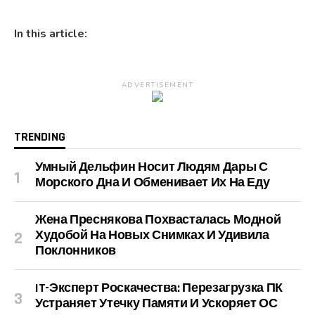
In this article:
ADVERTISEMENT
TRENDING
Умный Дельфин Носит Людям Дары С
Морского Дна И Обменивает Их На Еду
Жена Преснякова Похвасталась Модной
Худобой На Новых Снимках И Удивила
Поклонников
IT-Эксперт Роскачества: Перезагрузка ПК
Устраняет Утечку Памяти И Ускоряет ОС