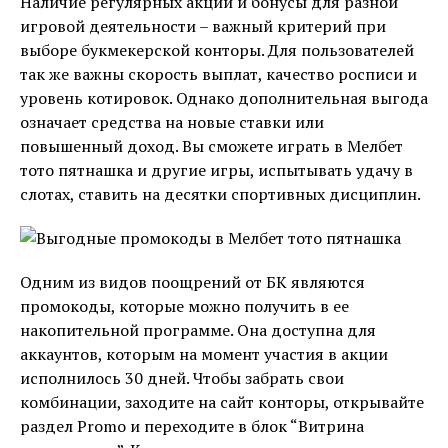
Наличие регулярных акций и бонусы для разной
игровой деятельности – важный критерий при
выборе букмекерской конторы. Для пользователей
так же важны скорость выплат, качество росписи и
уровень котировок. Однако дополнительная выгода
означает средства на новые ставки или
повышенный доход. Вы сможете играть в Мелбет
тото пятнашка и другие игры, испытывать удачу в
слотах, ставить на десятки спортивных дисциплин.
Одним из видов поощрений от БК являются
промокоды, которые можно получить в ее
накопительной программе. Она доступна для
аккаунтов, которым на момент участия в акции
исполнилось 30 дней. Чтобы забрать свои
комбинации, заходите на сайт конторы, открывайте
раздел Promo и переходите в блок “Витрина