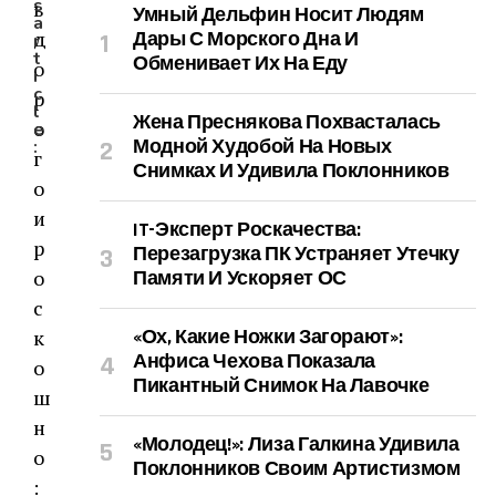
s
Умный Дельфин Носит Людям
a
Дары С Морского Дна И
r
t
Обменивает Их На Еду
i
c
l
Жена Преснякова Похвасталась
e
Модной Худобой На Новых
:
Снимках И Удивила Поклонников
IT-Эксперт Роскачества:
Перезагрузка ПК Устраняет Утечку
Памяти И Ускоряет ОС
«Ох, Какие Ножки Загорают»:
Анфиса Чехова Показала
Пикантный Снимок На Лавочке
«Молодец!»: Лиза Галкина Удивила
Поклонников Своим Артистизмом