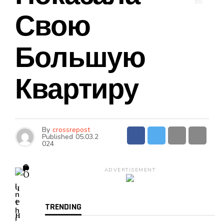
Ы
Свою
Большую
Квартиру
By
crossrepost
Published
05.03.2
024
ADVERTISEMENT
I
n
t
TRENDING
h
i