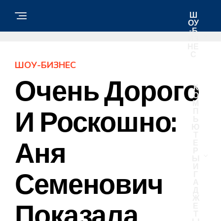
Ш
ОУ
-Б
ИЗ
НЕ
С
ШОУ-БИЗНЕС
Очень Дорого
К
О
М
И Роскошно:
П
Ь
Ю
Т
Аня
Е
Р
Ы
И
Семенович
Г
А
Д
Ж
Показала
Е
Т