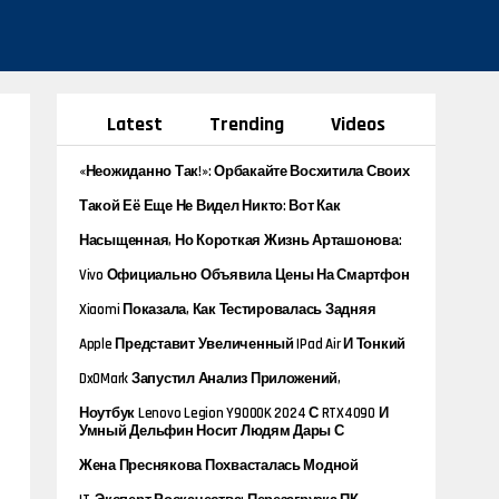
Latest
Trending
Videos
«Неожиданно Так!»: Орбакайте Восхитила Своих
Подписчиков Новым Снимком
Такой Её Еще Не Видел Никто: Вот Как
Выглядела Монро В Ее Последнем Фильме
Насыщенная, Но Короткая Жизнь Арташонова:
Вот Как Сейчас Живёт Семья Актера
Vivo Официально Объявила Цены На Смартфон
Y100t И Начала Его Продажи
Xiaomi Показала, Как Тестировалась Задняя
Панель Xiaomi 14 Ultra
Apple Представит Увеличенный IPad Air И Тонкий
IPad Pro С OLED-Экраном
DxOMark Запустил Анализ Приложений,
Ускоряющих Разряд Аккумулятора
Ноутбук Lenovo Legion Y9000K 2024 С RTX4090 И
Core I9 Оценен В 388 Тыс. Рублей
Умный Дельфин Носит Людям Дары С
Морского Дна И Обменивает Их На Еду
Жена Преснякова Похвасталась Модной
Худобой На Новых Снимках И Удивила