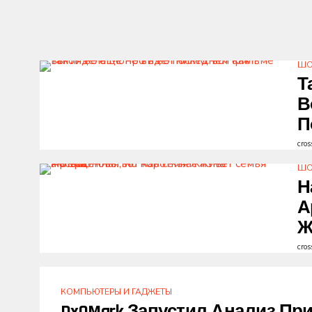
ШО
Т
В
П
cros
ШО
Н
А
Ж
cros
КОМПЬЮТЕРЫ И ГАДЖЕТЫ
DxOMark Запустил Анализ Пр