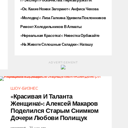
IT-Эксперт Роскачества: Перезагрузка ПК
Поклонников
Устраняет Утечку Памяти И Ускоряет ОС
«Ох, Какие Ножки Загорают»: Анфиса Чехова
Показала Пикантный Снимок На Лавочке
«Молодец!»: Лиза Галкина Удивила Поклонников
Своим Артистизмом
Ремонт Холодильников В Алматы:
Обеспечение Оптимальной Эффективности
«Нереальная Красотка!»: Невестка Орбакайте
Охлаждения
Восхитила Поклонников Загорелой Фигурой
«На Животе Сплошные Складки»: Наташу
Королеву Раскритиковали За Танец На Пляже
ADVERTISEMENT
ШОУ-БИЗНЕС
«Красивая И Таланта
Женщина!»: Алексей Макаров
Поделился Старым Снимком
Дочери Любови Полищук