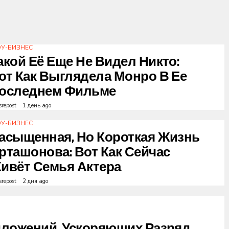
У-БИЗНЕС
акой Её Еще Не Видел Никто:
от Как Выглядела Монро В Ее
оследнем Фильме
srepost
1 день ago
У-БИЗНЕС
асыщенная, Но Короткая Жизнь
рташонова: Вот Как Сейчас
ивёт Семья Актера
srepost
2 дня ago
иложений, Ускоряющих Разряд