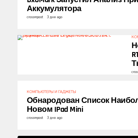
Аккумулятора
crossrepost
3 дня ago
КО
Н
R
Т
cros
КОМПЬЮТЕРЫ И ГАДЖЕТЫ
Обнародован Список Наибол
Новом IPad Mini
crossrepost
3 дня ago