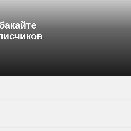
рбакайте
писчиков