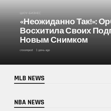
ШОУ-БИЗНЕС
«Неожиданно Так!»: О
Восхитила Своих Под
Новым Снимком
crossrepost
1 день ago
MLB NEWS
NBA NEWS