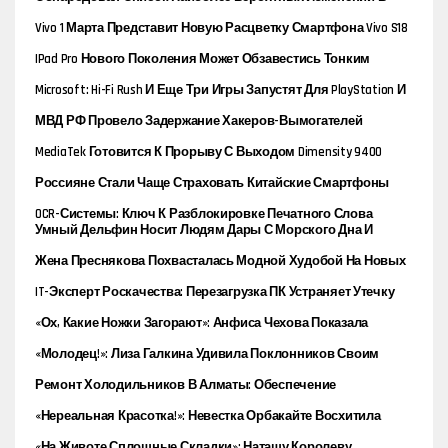
Новом IPad Mini
Vivo 1 Марта Представит Новую Расцветку Смартфона Vivo S18
IPad Pro Нового Поколения Может Обзавестись Тонким
Корпусом
Microsoft: Hi-Fi Rush И Еще Три Игры Запустят Для PlayStation И
Nintendo Switch
МВД РФ Провело Задержание Хакеров-Вымогателей
Группировки SugarLocker
MediaTek Готовится К Прорыву С Выходом Dimensity 9400
Россияне Стали Чаще Страховать Китайские Смартфоны
OCR-Системы: Ключ К Разблокировке Печатного Слова
Умный Дельфин Носит Людям Дары С Морского Дна И
Обменивает Их На Еду
Жена Преснякова Похвасталась Модной Худобой На Новых
Снимках И Удивила Поклонников
IT-Эксперт Роскачества: Перезагрузка ПК Устраняет Утечку
Памяти И Ускоряет ОС
«Ох, Какие Ножки Загорают»: Анфиса Чехова Показала
Пикантный Снимок На Лавочке
«Молодец!»: Лиза Галкина Удивила Поклонников Своим
Артистизмом
Ремонт Холодильников В Алматы: Обеспечение
Оптимальной Эффективности Охлаждения
«Нереальная Красотка!»: Невестка Орбакайте Восхитила
Поклонников Загорелой Фигурой
«На Животе Сплошные Складки»: Наташу Королеву