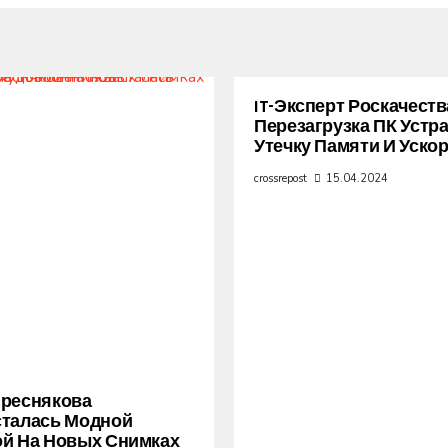
IT-Эксперт Роскачеств
Перезагрузка ПК Устр
Утечку Памяти И Уско
crossrepost
15.04.2024
Преснякова
сталась Модной
й На Новых Снимках