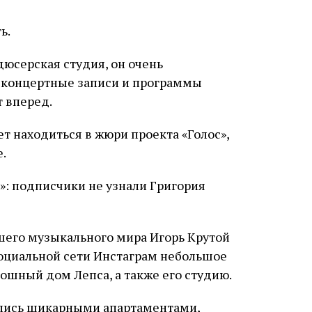
ь.
дюсерская студия, он очень
о концертные записи и программы
т вперед.
ет находиться в жюри проекта «Голос»,
.
шего музыкального мира Игорь Крутой
 социальной сети Инстаграм небольшое
ошный дом Лепса, а также его студию.
ились шикарными апартаментами,