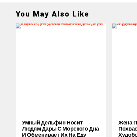
You May Also Like
Умный Дельфин Носит
Жена 
Людям Дары С Морского Дна
Похва
И Обменивает Их На Еду
Худобо