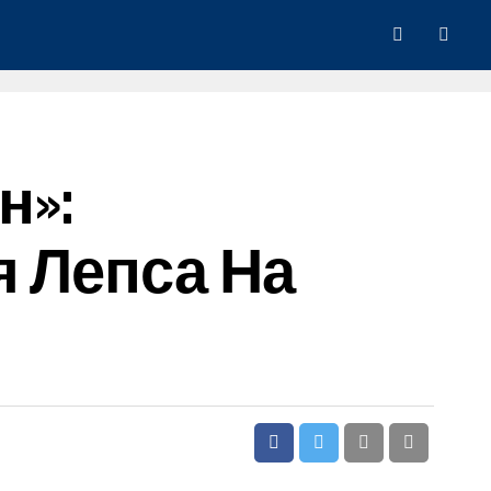
н»:
я Лепса На