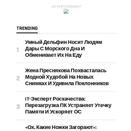
ADVERTISEMENT
TRENDING
Умный Дельфин Носит Людям
Дары С Морского Дна И
Обменивает Их На Еду
Жена Преснякова Похвасталась
Модной Худобой На Новых
Снимках И Удивила Поклонников
IT-Эксперт Роскачества:
Перезагрузка ПК Устраняет Утечку
Памяти И Ускоряет ОС
«Ох, Какие Ножки Загорают»: