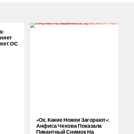
а:
аняет
ряет ОС
«Ох, Какие Ножки Загорают»:
Анфиса Чехова Показала
Пикантный Снимок На