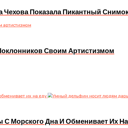
са Чехова Показала Пикантный Снимок
а Поклонников Своим Артистизмом
С Морского Дна И Обменивает Их На