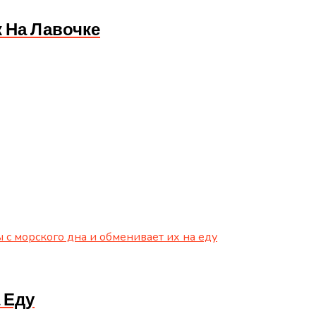
 На Лавочке
 Еду