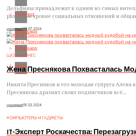
Дельфины принадлежат к одним из самых интелл
Pinterest
развитом уровне социальных отношений и общаю
crossrepost
29.07.2024
Whatsapp
Whatsapp
ШОУ-БИЗНЕС
Email
Жена Преснякова Похвасталась Мо
Никита Пресняков и его молодая супруга Алена
Преснякова дразнит своих подписчиков всё...
crossrepost
05.03.2024
КОМПЬЮТЕРЫ И ГАДЖЕТЫ
IT-Эксперт Роскачества: Перезагруз