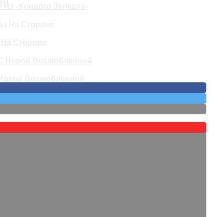
 Из «Кривого Зеркала»
й
 На Стороне
 Новой Возлюбленной