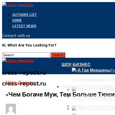
AUTHORS LIST
HOME
LATEST NEWS
Connect with us
Hi, What Are You Looking For?
ШОУ-БИЗНЕС
cross-repost.ru
«А Где Морщины?»: 
Шоу-бизнес
cross-repost.ru
КОМПЬЮТЕРЫ И ГАДЖЕ
«Чем Богаче Муж, Тем Больше Тюн
Apple Представит Уве
«Я Не Хочу Его Виде
DxOMark Запустил А