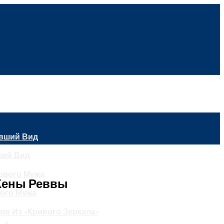
ший Вид
 Жены Реввы
вого Мужа