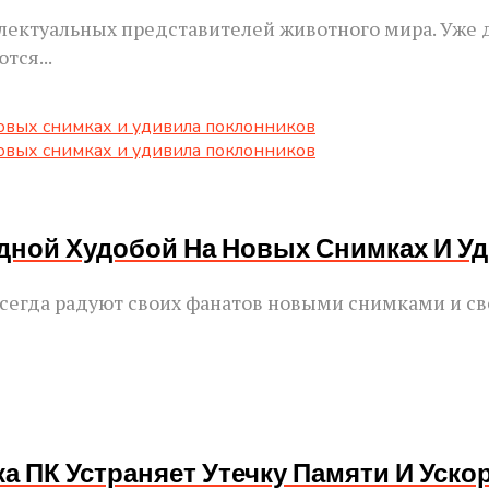
ектуальных представителей животного мира. Уже д
тся...
дной Худобой На Новых Снимках И У
 всегда радуют своих фанатов новыми снимками и 
ка ПК Устраняет Утечку Памяти И Уско