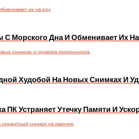
С Морского Дна И Обменивает Их На
дной Худобой На Новых Снимках И У
ка ПК Устраняет Утечку Памяти И Уско