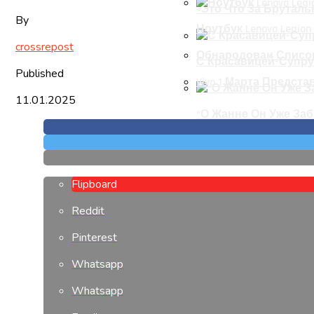
«Это Что За Бруталь
By
Ноутбук Lenovo Legion
crossrepost
Обнародован Список
С Красавицей-Супру
Published
Vivo 1 Марта Предст
11.01.2025
“О Жанне Он Уже За
Flipboard
Reddit
Pinterest
Whatsapp
Whatsapp