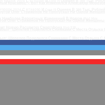
ный Красавец?»: Вот Как Изменился Александр Морозов
 Y9000K 2024 С RTX4090 И Core I9 Оценен В 388 Тыс. Рубле
 Наиболее Вероятных Изменений В Новом IPad Mini
гой Олег Стриженов Не Пропускал Ни Одной Женщины
авит Новую Расцветку Смартфона Vivo S18
был”: Шепелев Поделился Снимками С Места Отдыха С