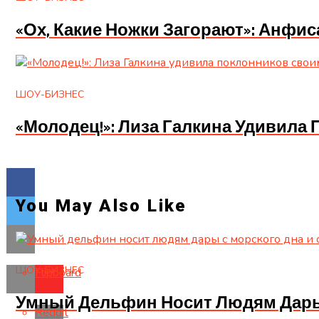
«Ох, Какие Ножки Загорают»: Анфи
ШОУ-БИЗНЕС
«Молодец!»: Лиза Галкина Удивил
You May Also Like
ШОУ-БИЗНЕС
Flipboard
Умный Дельфин Носит Людям Дары 
Reddit