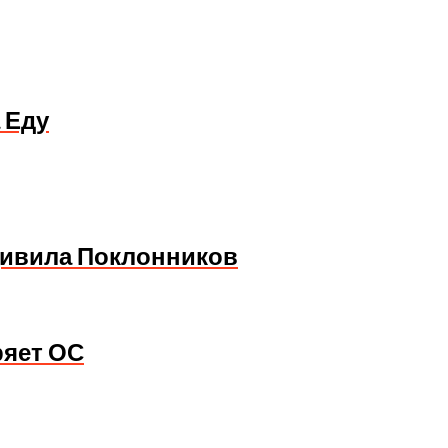
 Еду
дивила Поклонников
ряет ОС