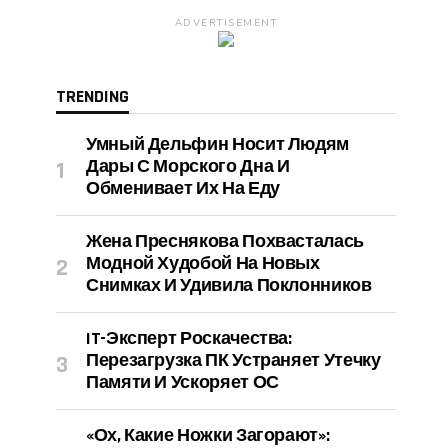
ADVERTISEMENT
TRENDING
Умный Дельфин Носит Людям
Дары С Морского Дна И
Обменивает Их На Еду
Жена Преснякова Похвасталась
Модной Худобой На Новых
Снимках И Удивила Поклонников
IT-Эксперт Роскачества:
Перезагрузка ПК Устраняет Утечку
Памяти И Ускоряет ОС
«Ох, Какие Ножки Загорают»: