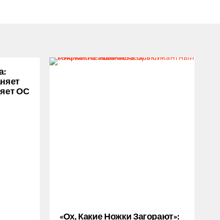
а:
аняет
ряет ОС
«Ох, Какие Ножки Загорают»: