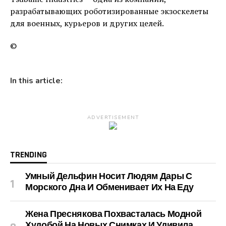
разрабатывающих роботизированные экзоскелеты
для военных, курьеров и других целей.
©
In this article:
ADVERTISEMENT
TRENDING
Умный Дельфин Носит Людям Дары С
Морского Дна И Обменивает Их На Еду
Жена Преснякова Похвасталась Модной
Худобой На Новых Снимках И Удивила