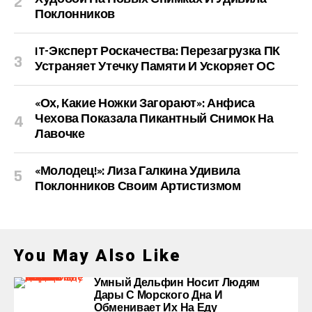
Поклонников
IT-Эксперт Роскачества: Перезагрузка ПК
Устраняет Утечку Памяти И Ускоряет ОС
«Ох, Какие Ножки Загорают»: Анфиса
Чехова Показала Пикантный Снимок На
Лавочке
«Молодец!»: Лиза Галкина Удивила
Поклонников Своим Артистизмом
You May Also Like
Умный Дельфин Носит Людям
Дары С Морского Дна И
Обменивает Их На Еду