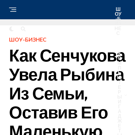
Ш
ОУ
-Б
ИЗ
НЕ
С
ШОУ-БИЗНЕС
Как Сенчукова
К
О
М
Увела Рыбина
П
Ь
Ю
Т
Из Семьи,
Е
Р
Ы
И
Оставив Его
Г
А
Д
Ж
Маленькую
Е
Т