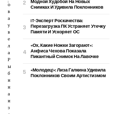
Модной Худобой На Новых
:
Снимках И Удивила Поклонников
IT-Эксперт Роскачества:
Перезагрузка ПК Устраняет Утечку
Памяти И Ускоряет ОС
«Ох, Какие Ножки Загорают»:
Анфиса Чехова Показала
Пикантный Снимок На Лавочке
«Молодец!»: Лиза Галкина Удивила
Поклонников Своим Артистизмом