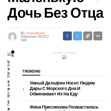
Ы
Дочь Без Отца
By
crossrepost
Published
05.03.2
024
ADVERTISEMENT
I
n
t
TRENDING
h
i
s
Умный Дельфин Носит Людям
a
Дары С Морского Дна И
r
t
Обменивает Их На Еду
i
c
l
Жена Преснякова Похвасталась
e