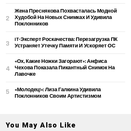
Жена Преснякова Похвасталась Модной
Худобой На Новых Снимках И Удивила
Поклонников
IT-Эксперт Роскачества: Перезагрузка ПК
Устраняет Утечку Памяти И Ускоряет ОС
«Ох, Какие Ножки Загорают»: Анфиса
Чехова Показала Пикантный Снимок На
Лавочке
«Молодец!»: Лиза Галкина Удивила
Поклонников Своим Артистизмом
You May Also Like