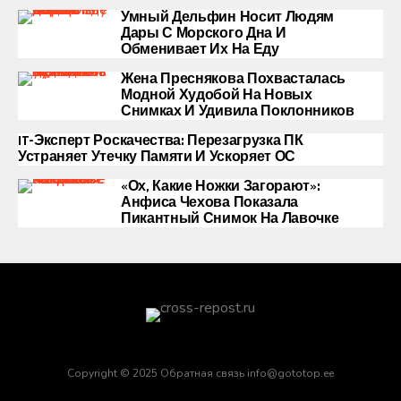
Умный Дельфин Носит Людям
Дары С Морского Дна И
Обменивает Их На Еду
Жена Преснякова Похвасталась
Модной Худобой На Новых
Снимках И Удивила Поклонников
IT-Эксперт Роскачества: Перезагрузка ПК
Устраняет Утечку Памяти И Ускоряет ОС
«Ох, Какие Ножки Загорают»:
Анфиса Чехова Показала
Пикантный Снимок На Лавочке
Copyright © 2025 Обратная связь info@gototop.ee