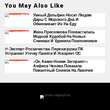
You May Also Like
Умный Дельфин Носит Людям
Дары С Морского Дна И
Обменивает Их На Еду
Жена Преснякова Похвасталась
Модной Худобой На Новых
Снимках И Удивила Поклонников
IT-Эксперт Роскачества: Перезагрузка ПК
Устраняет Утечку Памяти И Ускоряет ОС
«Ох, Какие Ножки Загорают»:
Анфиса Чехова Показала
Пикантный Снимок На Лавочке