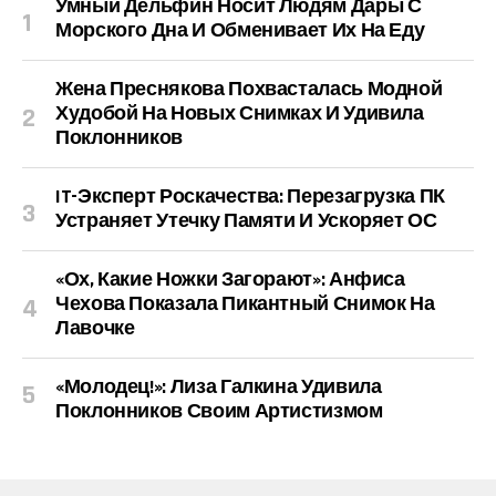
Умный Дельфин Носит Людям Дары С
Морского Дна И Обменивает Их На Еду
Жена Преснякова Похвасталась Модной
Худобой На Новых Снимках И Удивила
Поклонников
IT-Эксперт Роскачества: Перезагрузка ПК
Устраняет Утечку Памяти И Ускоряет ОС
«Ох, Какие Ножки Загорают»: Анфиса
Чехова Показала Пикантный Снимок На
Лавочке
«Молодец!»: Лиза Галкина Удивила
Поклонников Своим Артистизмом