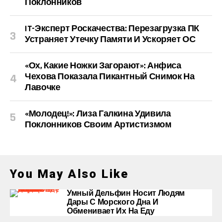
Поклонников
IT-Эксперт Роскачества: Перезагрузка ПК
Устраняет Утечку Памяти И Ускоряет ОС
«Ох, Какие Ножки Загорают»: Анфиса
Чехова Показала Пикантный Снимок На
Лавочке
«Молодец!»: Лиза Галкина Удивила
Поклонников Своим Артистизмом
You May Also Like
Умный Дельфин Носит Людям
Дары С Морского Дна И
Обменивает Их На Еду