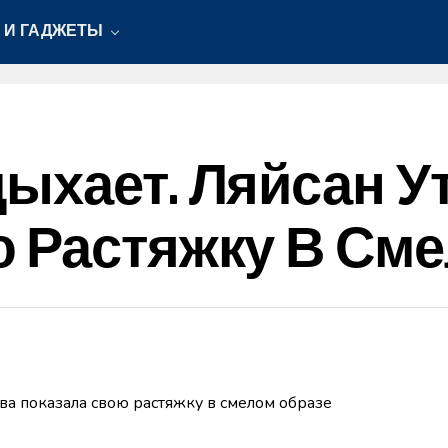
 И ГАДЖЕТЫ
ыхает. Ляйсан У
 Растяжку В См