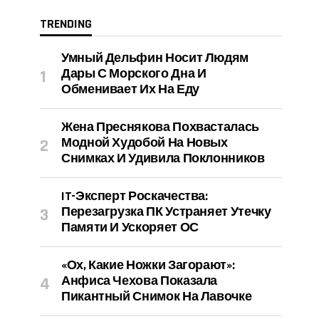
TRENDING
Умный Дельфин Носит Людям
Дары С Морского Дна И
Обменивает Их На Еду
Жена Преснякова Похвасталась
Модной Худобой На Новых
Снимках И Удивила Поклонников
IT-Эксперт Роскачества:
Перезагрузка ПК Устраняет Утечку
Памяти И Ускоряет ОС
«Ох, Какие Ножки Загорают»:
Анфиса Чехова Показала
Пикантный Снимок На Лавочке