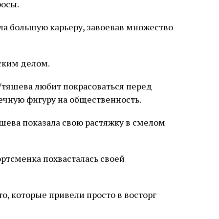
осы.
ала большую карьеру, завоевав множество
ским делом.
Утяшева любит покрасоваться перед
ечную фигуру на общественность.
ортсменка похвасталась своей
о, которые привели просто в восторг