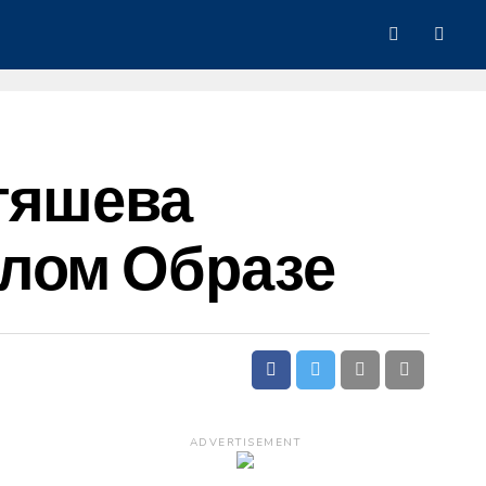
тяшева
елом Образе
ADVERTISEMENT