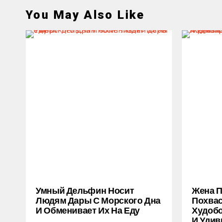
You May Also Like
Умный Дельфин Носит
Жена 
Людям Дары С Морского Дна
Похва
И Обменивает Их На Еду
Худобо
И Удив