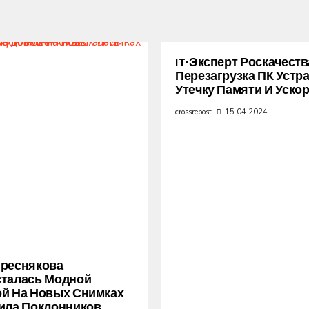
IT-Эксперт Роскачеств
Перезагрузка ПК Устр
Утечку Памяти И Уско
crossrepost
15.04.2024
Преснякова
сталась Модной
й На Новых Снимках
ила Поклонников