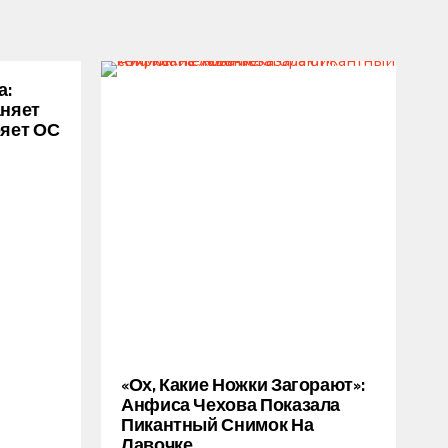
а:
аняет
ряет ОС
«Ох, Какие Ножки Загорают»:
Анфиса Чехова Показала
Пикантный Снимок На
Лавочке