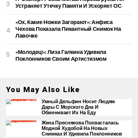
Устраняет Утечку Памяти И Ускоряет ОС
«Ох, Какие Ножки Загорают»: Анфиса
Чехова Показала Пикантный Снимок На
Лавочке
«Молодец!»: Лиза Галкина Удивила
Поклонников Своим Артистизмом
You May Also Like
Умный Дельфин Носит Людям
Дары С Морского Дна И
Обменивает Их На Еду
Жена Преснякова Похвасталась
Модной Худобой На Новых
Снимках И Удивила Поклонников