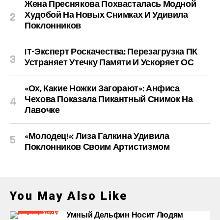
Жена Преснякова Похвасталась Модной
Худобой На Новых Снимках И Удивила
Поклонников
IT-Эксперт Роскачества: Перезагрузка ПК
Устраняет Утечку Памяти И Ускоряет ОС
«Ох, Какие Ножки Загорают»: Анфиса
Чехова Показала Пикантный Снимок На
Лавочке
«Молодец!»: Лиза Галкина Удивила
Поклонников Своим Артистизмом
You May Also Like
Умный Дельфин Носит Людям