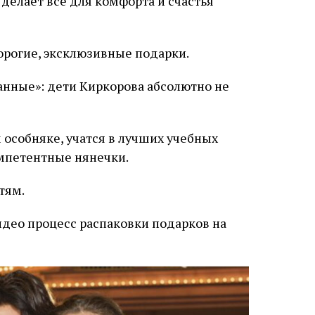
 делает всё для комфорта и счастья
орогие, эксклюзивные подарки.
особняке, учатся в лучших учебных
омпетентные нянечки.
тям.
део процесс распаковки подарков на