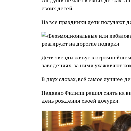
Он души не чает в своих детках. Он
своих детей.
На все праздники дети получают д
Дети звезды живут в огромнейшем 
заведениях, за ними ухаживают к
В двух словах, всё самое лучшее де
Недавно Филипп решил снять на ви
день рождения своей дочурки.