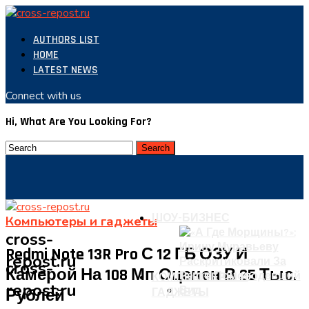
AUTHORS LIST
HOME
LATEST NEWS
Connect with us
Hi, What Are You Looking For?
ШОУ-БИЗНЕС
Компьютеры и гаджеты
cross-
Redmi Note 13R Pro С 12 ГБ ОЗУ И
repost.ru
cross-
Камерой На 108 Мп Оценен В 25 Тыс.
КОМПЬЮТЕРЫ И
repost.ru
Рублей
ГАДЖЕТЫ