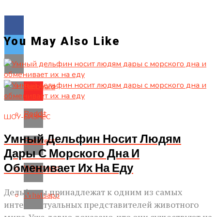
You May Also Like
Flipboard
Reddit
ШОУ-БИЗНЕС
Умный Дельфин Носит Людям
Pinterest
Дары С Морского Дна И
Обменивает Их На Еду
Whatsapp
Дельфины принадлежат к одним из самых
Whatsapp
интеллектуальных представителей животного