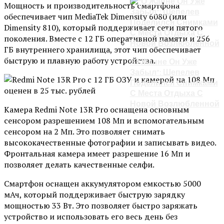
Мощность и производительность смартфона
обеспечивает чип MediaTek Dimensity 6080 (или
Dimensity 810), который поддерживает сети пятого
поколения. Вместе с 12 ГБ оперативной памяти и 256
ГБ внутреннего хранилища, этот чип обеспечивает
быструю и плавную работу устройства.
“О Жанне Он Уже
Забыл”: Шепелев
Поделился Снимками
С Места Отдыха С
Новой Возлюбленной
Камера Redmi Note 13R Pro оснащена основным
сенсором разрешением 108 Мп и вспомогательным
сенсором на 2 Мп. Это позволяет снимать
высококачественные фотографии и записывать видео.
Фронтальная камера имеет разрешение 16 Мп и
позволяет делать качественные селфи.
Смартфон оснащен аккумулятором емкостью 5000
мАч, который поддерживает быструю зарядку
мощностью 33 Вт. Это позволяет быстро заряжать
устройство и использовать его весь день без