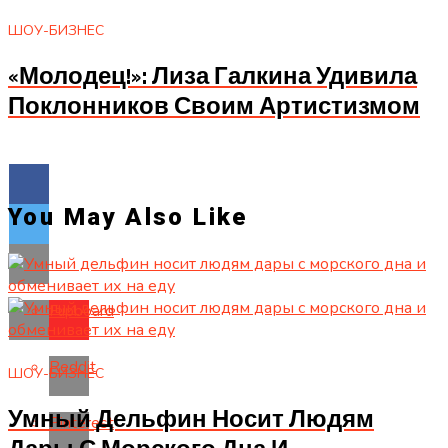
ШОУ-БИЗНЕС
«Молодец!»: Лиза Галкина Удивила
Поклонников Своим Артистизмом
You May Also Like
Flipboard
Reddit
ШОУ-БИЗНЕС
Умный Дельфин Носит Людям
Pinterest