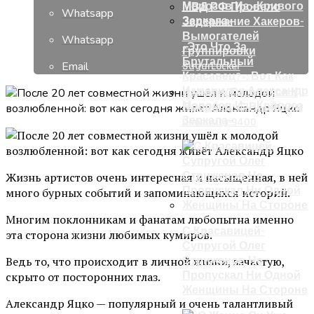
МВД РФ Провело
Whatsapp
Задержание Хакеров-
Вымогателей
Whatsapp
«Это Что За
Группировки
Брутальный
Email
SugarLocker
Красавец?»: Вот Как
Изменился Александр
MediaTek Готовится К
Морозов Из «Кривого
Прорыву С Выходом
Зеркала»
Dimensity 9400
Жизнь артистов очень интересная и насыщенная, в ней
много бурных событий и запоминающихся историй.
Многим поклонникам и фанатам любопытна именно
С Красавицей-
эта сторона жизни любимых кумиров.
Супругой Олег
Ведь то, что происходит в личной жизни, зачастую,
Стриженов Не
Пропускал Ни Одной
скрыто от посторонних глаз.
Женщины На Стороне
Александр Яцко — популярный и очень талантливый