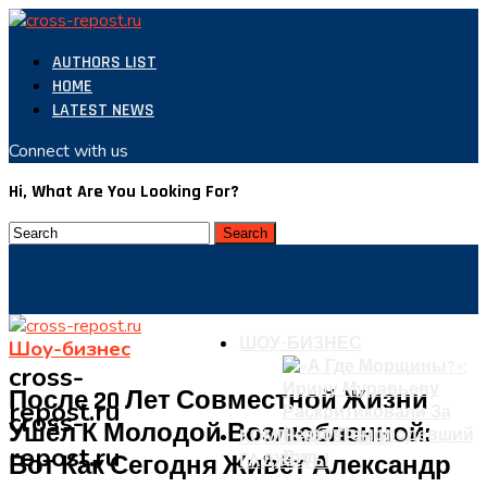
AUTHORS LIST
HOME
LATEST NEWS
Connect with us
Hi, What Are You Looking For?
ШОУ-БИЗНЕС
Шоу-бизнес
cross-
После 20 Лет Совместной Жизни
repost.ru
cross-
Ушёл К Молодой Возлюбленной:
КОМПЬЮТЕРЫ И
repost.ru
Вот Как Сегодня Живёт Александр
ГАДЖЕТЫ