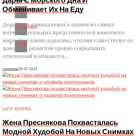
Дары С Морского Дна И
Обменивает Их На Еду
Whatsapp
Дельфины принадлежат к одним из самых
Whatsapp
интеллектуальных представителей животного
мира. Уже давно доказано, что они существуют на
Email
довольно развитом уровне социальных
отношений и общаются...
crossrepost
29.07.2024
ШОУ-БИЗНЕС
Жена Преснякова Похвасталась
Модной Худобой На Новых Снимках