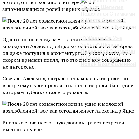
артист, он сыграл много интересных и
запоминающихся ролей и ярких образов.
“О Жанне Он Уже
Однако он не всегда мечтал стать артистом, в
Забыл”: Шепелев
молодости Александр Яцко хотел стать архитектором,
Поделился Снимками
он даже поступил в архитектурный университет, но в
С Места Отдыха С
скором времени понял, что это дело ему совершенно
Новой Возлюбленной
не интересно.
Сначала Александр играл очень маленькие роли, но
вскоре ему стали предлагать большие роли, благодаря
которым публика стал его узнавать.
Впервые свою настоящую любовь артист встретил
именно в театре.