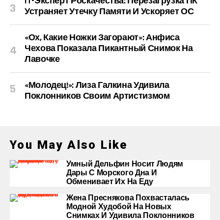
IT-Эксперт Роскачества: Перезагрузка ПК
Устраняет Утечку Памяти И Ускоряет ОС
«Ох, Какие Ножки Загорают»: Анфиса
Чехова Показала Пикантный Снимок На
Лавочке
«Молодец!»: Лиза Галкина Удивила
Поклонников Своим Артистизмом
You May Also Like
Умный Дельфин Носит Людям
Дары С Морского Дна И
Обменивает Их На Еду
Жена Преснякова Похвасталась
Модной Худобой На Новых
Снимках И Удивила Поклонников