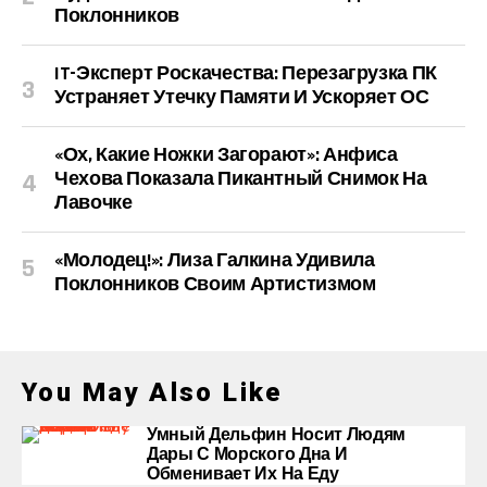
Поклонников
IT-Эксперт Роскачества: Перезагрузка ПК
Устраняет Утечку Памяти И Ускоряет ОС
«Ох, Какие Ножки Загорают»: Анфиса
Чехова Показала Пикантный Снимок На
Лавочке
«Молодец!»: Лиза Галкина Удивила
Поклонников Своим Артистизмом
You May Also Like
Умный Дельфин Носит Людям
Дары С Морского Дна И
Обменивает Их На Еду