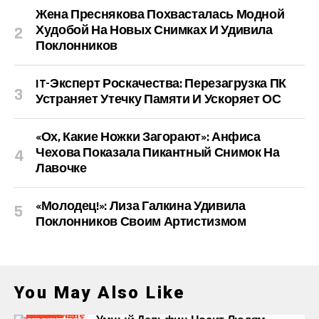
Жена Преснякова Похвасталась Модной
Худобой На Новых Снимках И Удивила
Поклонников
IT-Эксперт Роскачества: Перезагрузка ПК
Устраняет Утечку Памяти И Ускоряет ОС
«Ох, Какие Ножки Загорают»: Анфиса
Чехова Показала Пикантный Снимок На
Лавочке
«Молодец!»: Лиза Галкина Удивила
Поклонников Своим Артистизмом
You May Also Like