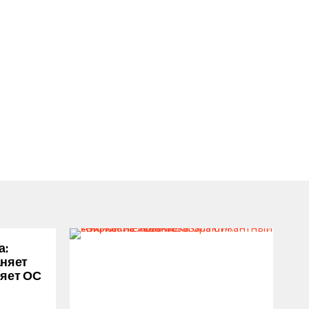
а:
аняет
ряет ОС