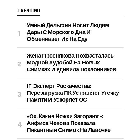
TRENDING
Умный Дельфин Носит Людям
Дары С Морского Дна И
Обменивает Их На Еду
Жена Преснякова Похвасталась
Модной Худобой На Новых
Снимках И Удивила Поклонников
IT-Эксперт Роскачества:
Перезагрузка ПК Устраняет Утечку
Памяти И Ускоряет ОС
«Ох, Какие Ножки Загорают»:
Анфиса Чехова Показала
Пикантный Снимок На Лавочке