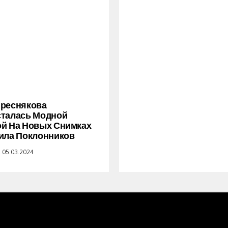
Преснякова
сталась Модной
й На Новых Снимках
ила Поклонников
05.03.2024