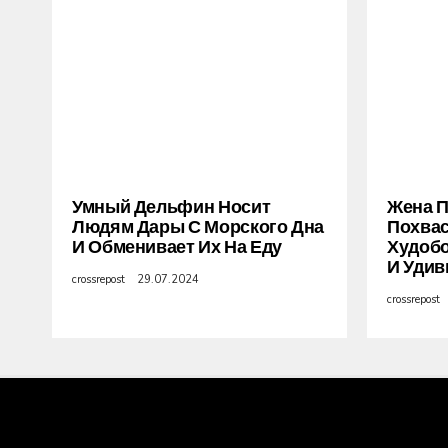
Умный Дельфин Носит
Жена 
Людям Дары С Морского Дна
Похва
И Обменивает Их На Еду
Худобо
И Удив
crossrepost
29.07.2024
crossrepost