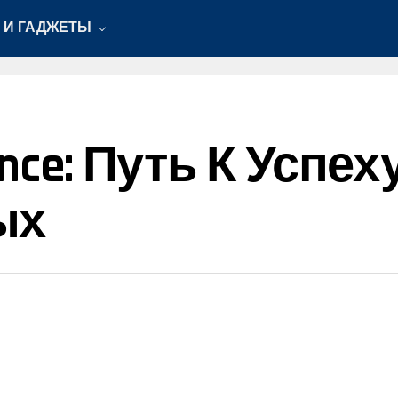
 И ГАДЖЕТЫ
ence: Путь К Успе
ых