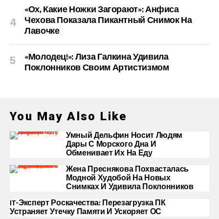
«Ох, Какие Ножки Загорают»: Анфиса
Чехова Показала Пикантный Снимок На
Лавочке
«Молодец!»: Лиза Галкина Удивила
Поклонников Своим Артистизмом
You May Also Like
Умный Дельфин Носит Людям
Дары С Морского Дна И
Обменивает Их На Еду
Жена Преснякова Похвасталась
Модной Худобой На Новых
Снимках И Удивила Поклонников
IT-Эксперт Роскачества: Перезагрузка ПК
Устраняет Утечку Памяти И Ускоряет ОС