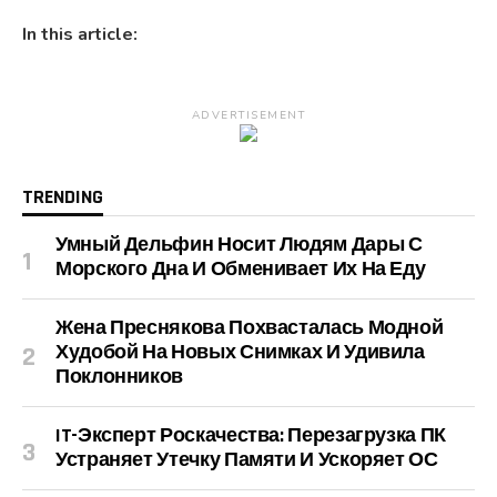
In this article:
ADVERTISEMENT
TRENDING
Умный Дельфин Носит Людям Дары С
Морского Дна И Обменивает Их На Еду
Жена Преснякова Похвасталась Модной
Худобой На Новых Снимках И Удивила
Поклонников
IT-Эксперт Роскачества: Перезагрузка ПК
Устраняет Утечку Памяти И Ускоряет ОС