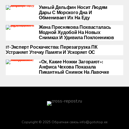
Умный Дельфин Носит Людям
Дары С Морского Дна И
Обменивает Их На Еду
Жена Преснякова Похвасталась
Модной Худобой На Новых
Снимках И Удивила Поклонников
IT-Эксперт Роскачества: Перезагрузка ПК
Устраняет Утечку Памяти И Ускоряет ОС
«Ох, Какие Ножки Загорают»:
Анфиса Чехова Показала
Пикантный Снимок На Лавочке
Copyright © 2025 Обратная связь info@gototop.ee