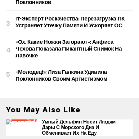
Поклонников
IT-Эксперт Роскачества: Перезагрузка ПК
Устраняет Утечку Памяти И Ускоряет ОС
«Ох, Какие Ножки Загорают»: Анфиса
Чехова Показала Пикантный Снимок На
Лавочке
«Молодец!»: Лиза Галкина Удивила
Поклонников Своим Артистизмом
You May Also Like
Умный Дельфин Носит Людям
Дары С Морского Дна И
Обменивает Их На Еду