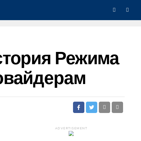
стория Режима
овайдерам
ADVERTISEMENT