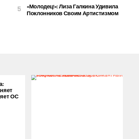
«Молодец!»: Лиза Галкина Удивила
Поклонников Своим Артистизмом
а:
аняет
ряет ОС