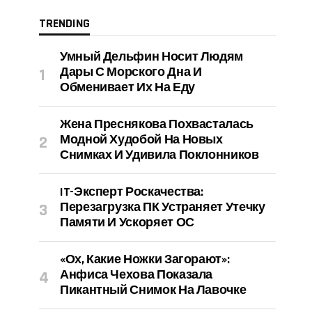
TRENDING
Умный Дельфин Носит Людям
Дары С Морского Дна И
Обменивает Их На Еду
Жена Преснякова Похвасталась
Модной Худобой На Новых
Снимках И Удивила Поклонников
IT-Эксперт Роскачества:
Перезагрузка ПК Устраняет Утечку
Памяти И Ускоряет ОС
«Ох, Какие Ножки Загорают»:
Анфиса Чехова Показала
Пикантный Снимок На Лавочке