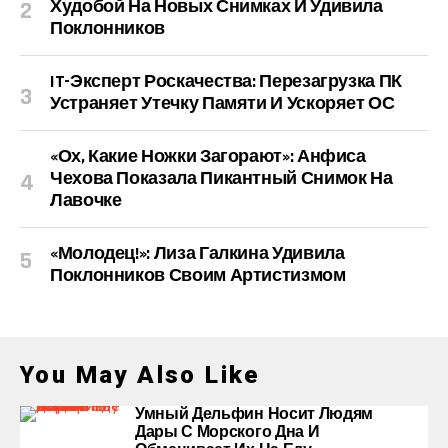
Худобой На Новых Снимках И Удивила
Поклонников
IT-Эксперт Роскачества: Перезагрузка ПК
Устраняет Утечку Памяти И Ускоряет ОС
«Ох, Какие Ножки Загорают»: Анфиса
Чехова Показала Пикантный Снимок На
Лавочке
«Молодец!»: Лиза Галкина Удивила
Поклонников Своим Артистизмом
You May Also Like
Умный Дельфин Носит Людям
Дары С Морского Дна И