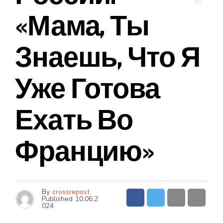
Ы
«Мама, Ты
Знаешь, Что Я
Уже Готова
Ехать Во
Францию»
By
crossrepost
Published
10.06.2
024