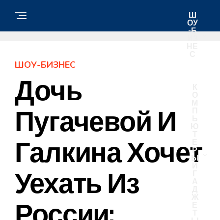
Ш
ОУ
-Б
ИЗ
НЕ
С
ШОУ-БИЗНЕС
Дочь
К
О
М
Пугачевой И
П
Ь
Ю
Т
Галкина Хочет
Е
Р
Ы
И
Уехать Из
Г
А
Д
Ж
России:
Е
Т