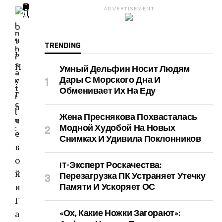
ADVERTISEMENT
I
n
t
TRENDING
h
i
s
Умный Дельфин Носит Людям
a
Дары С Морского Дна И
r
t
Обменивает Их На Еду
i
c
l
Жена Преснякова Похвасталась
e
Модной Худобой На Новых
:
Снимках И Удивила Поклонников
IT-Эксперт Роскачества:
Перезагрузка ПК Устраняет Утечку
Памяти И Ускоряет ОС
«Ох, Какие Ножки Загорают»: