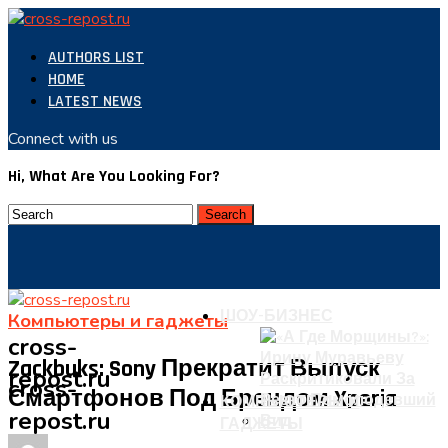
AUTHORS LIST
HOME
LATEST NEWS
Connect with us
Hi, What Are You Looking For?
ШОУ-БИЗНЕС
Компьютеры и гаджеты
cross-
Zackbuks: Sony Прекратит Выпуск
repost.ru
cross-
Смартфонов Под Брендом Xperia
КОМПЬЮТЕРЫ И
repost.ru
ГАДЖЕТЫ