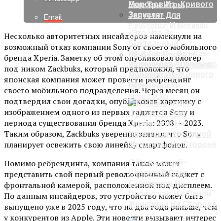
Еще Три Игры
Запустят Для
Email
PlayStation И Nintendo
«Это Что За
Несколько авторитетных инсайдеров намекнули на
Switch
Брутальный
возможный отказ компании Sony от своего мобильного
Красавец?»: Вот Как
МВД РФ Провело
бренда Xperia. Заметку об этом опубликовал блогер
Изменился Александр
Задержание Хакеров-
под ником Zackbuks, который предположил, что
Морозов Из «Кривого
Вымогателей
японская компания может провести ребрендинг
Зеркала»
Группировки
своего мобильного подразделения. Через месяц он
SugarLocker
подтвердил свои догадки, опубликовав картинку с
изображением одного из первых гаджетов Sony и
периода существования бренда Xperia: 2008 — 2023.
Таким образом, Zackbuks уверенно заявил, что Sony
планирует освежить свою линейку смартфонов.
Помимо ребрендинга, компания также может
С Красавицей-
Супругой Олег
представить свой первый революционный гаджет с
Стриженов Не
фронтальной камерой, расположенной под дисплеем.
Пропускал Ни Одной
По данным инсайдеров, это устройство может быть
Женщины На Стороне
выпущено уже в 2025 году, что на два года раньше, чем
у конкурентов из Apple. Эти новости вызывают интерес