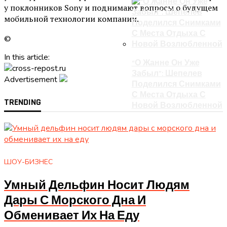
у поклонников Sony и поднимают вопросы о будущем
мобильной технологии компании.
©
In this article:
“О Жанне Он Уже
Забыл”: Шепелев
Advertisement
Поделился Снимками
С Места Отдыха С
TRENDING
Новой Возлюбленной
ШОУ-БИЗНЕС
Умный Дельфин Носит Людям
Дары С Морского Дна И
Обменивает Их На Еду