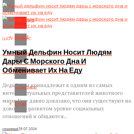
Flipboard
Reddit
ШОУ-БИЗНЕС
Умный Дельфин Носит Людям
Pinterest
Дары С Морского Дна И
Обменивает Их На Еду
Whatsapp
Дельфины принадлежат к одним из самых
Whatsapp
интеллектуальных представителей животного
мира. Уже давно доказано, что они существуют на
Email
довольно развитом уровне социальных
отношений и общаются...
crossrepost
29.07.2024