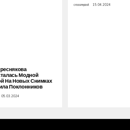
crossrepost
15.04.2024
Преснякова
сталась Модной
й На Новых Снимках
ила Поклонников
05.03.2024