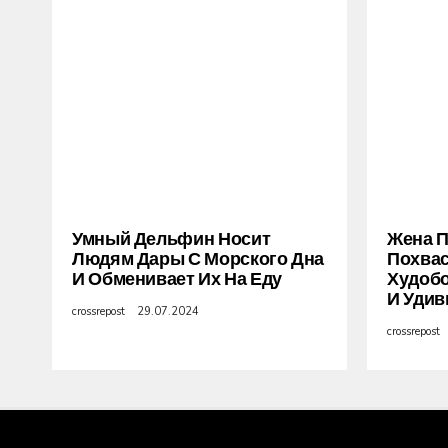
Умный Дельфин Носит
Жена 
Людям Дары С Морского Дна
Похва
И Обменивает Их На Еду
Худобо
И Удив
crossrepost
29.07.2024
crossrepost