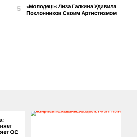
«Молодец!»: Лиза Галкина Удивила
Поклонников Своим Артистизмом
а:
аняет
ряет ОС