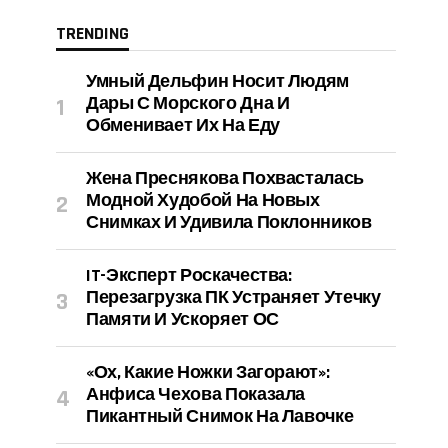
TRENDING
Умный Дельфин Носит Людям
Дары С Морского Дна И
Обменивает Их На Еду
Жена Преснякова Похвасталась
Модной Худобой На Новых
Снимках И Удивила Поклонников
IT-Эксперт Роскачества:
Перезагрузка ПК Устраняет Утечку
Памяти И Ускоряет ОС
«Ох, Какие Ножки Загорают»:
Анфиса Чехова Показала
Пикантный Снимок На Лавочке