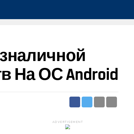
езналичной
в На ОС Android
ADVERTISEMENT