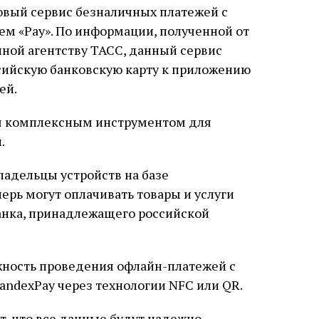
овый сервис безналичных платежей с
м «Pay». По информации, полученной от
ной агентству ТАСС, данный сервис
сийскую банковскую карту к приложению
ей.
тся комплексным инструментом для
.
адельцы устройств на базе
ерь могут оплачивать товары и услуги
анка, принадлежащего российской
жность проведения офлайн-платежей с
ndexPay через технологии NFC или QR.
, что все данные будут надежно