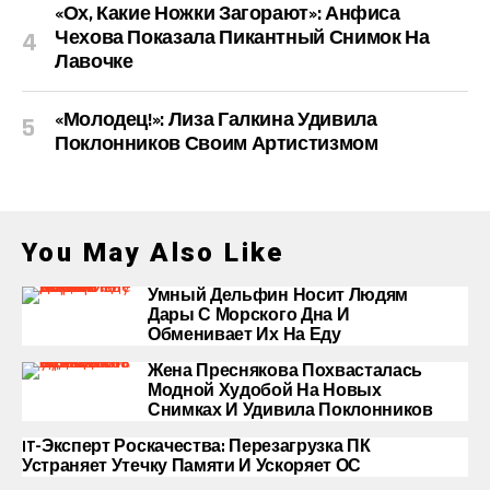
«Ох, Какие Ножки Загорают»: Анфиса
Чехова Показала Пикантный Снимок На
Лавочке
«Молодец!»: Лиза Галкина Удивила
Поклонников Своим Артистизмом
You May Also Like
Умный Дельфин Носит Людям
Дары С Морского Дна И
Обменивает Их На Еду
Жена Преснякова Похвасталась
Модной Худобой На Новых
Снимках И Удивила Поклонников
IT-Эксперт Роскачества: Перезагрузка ПК
Устраняет Утечку Памяти И Ускоряет ОС