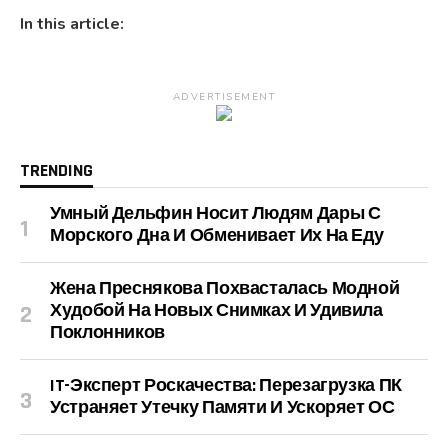
In this article:
ADVERTISEMENT
TRENDING
Умный Дельфин Носит Людям Дары С
Морского Дна И Обменивает Их На Еду
Жена Преснякова Похвасталась Модной
Худобой На Новых Снимках И Удивила
Поклонников
IT-Эксперт Роскачества: Перезагрузка ПК
Устраняет Утечку Памяти И Ускоряет ОС