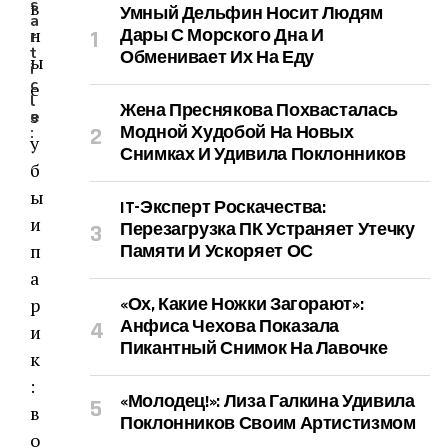
s
Умный Дельфин Носит Людям
a
Дары С Морского Дна И
r
t
Обменивает Их На Еду
i
c
l
Жена Преснякова Похвасталась
e
Модной Худобой На Новых
:
Снимках И Удивила Поклонников
IT-Эксперт Роскачества:
Перезагрузка ПК Устраняет Утечку
Памяти И Ускоряет ОС
«Ох, Какие Ножки Загорают»:
Анфиса Чехова Показала
Пикантный Снимок На Лавочке
«Молодец!»: Лиза Галкина Удивила
Поклонников Своим Артистизмом