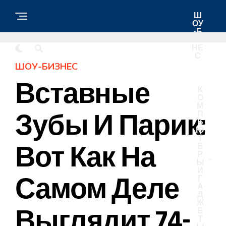
Ш
ОУ
-Б
ИЗ
НЕ
С
ШОУ-БИЗНЕС
Вставные
К
О
М
Зубы И Парик:
П
Ь
Ю
Т
Вот Как На
Е
Р
Ы
И
Самом Деле
Г
А
Д
Ж
Выглядит 74-
Е
Т