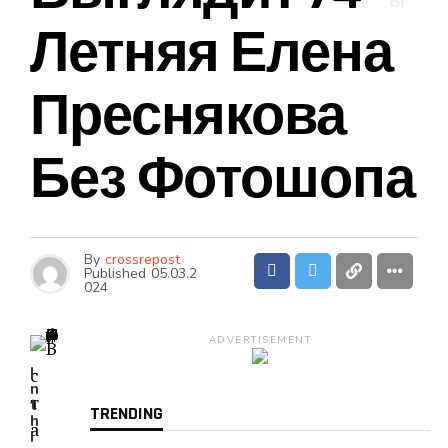
Ы
Летняя Елена
Преснякова
Без Фотошопа
By
crossrepost
Published
05.03.2
024
ADVERTISEMENT
I
n
t
TRENDING
h
i