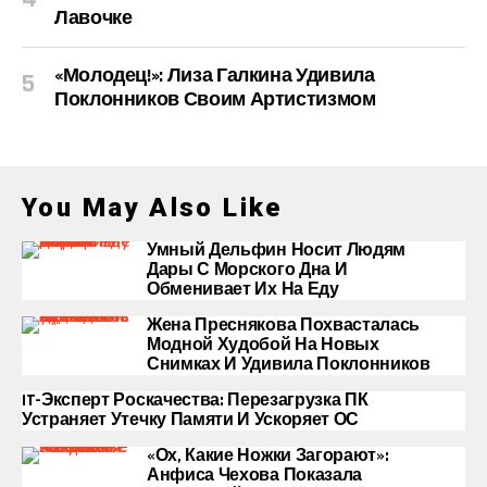
Лавочке
«Молодец!»: Лиза Галкина Удивила
Поклонников Своим Артистизмом
You May Also Like
Умный Дельфин Носит Людям
Дары С Морского Дна И
Обменивает Их На Еду
Жена Преснякова Похвасталась
Модной Худобой На Новых
Снимках И Удивила Поклонников
IT-Эксперт Роскачества: Перезагрузка ПК
Устраняет Утечку Памяти И Ускоряет ОС
«Ох, Какие Ножки Загорают»:
Анфиса Чехова Показала