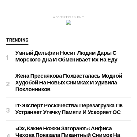
ADVERTISEMENT
TRENDING
Умный Дельфин Носит Людям Дары С
Морского Дна И Обменивает Их На Еду
Жена Преснякова Похвасталась Модной
Худобой На Новых Снимках И Удивила
Поклонников
IT-Эксперт Роскачества: Перезагрузка ПК
Устраняет Утечку Памяти И Ускоряет ОС
«Ох, Какие Ножки Загорают»: Анфиса
Чехова Показала Пикантный Снимок На