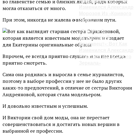
во главенстве семью и близких людей, ради которых
могла отказаться от много.
При этом, никогда не жалела о выбранном пути.
«Это Что За
Брутальный
Красавец?»: Вот Как
Изменился Александр
Впрочем, ее всегда приятно слушать и на нее всегда
Морозов Из «Кривого
приятно смотреть.
Зеркала»
Сама она родилась и выросла в семье журналистов,
поэтому в выборе профессии у нее не было других
каких-то предпочтений, в отличие от сестры Виктории
Андреяновой, которая стала модельером.
И довольно известным и успешным.
И Виктории свой дом моды, она не перестает
совершенствоваться и достигать новых вершин в
выбранной ее профессии.