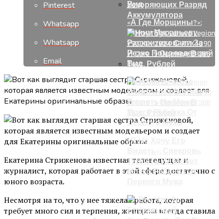
Pinterest
Ускоряющих Разряд
Аккумулятора
«А Где Морщины?»:
Whatsapp
Ирину Муравьеву
Whatsapp
Раскритиковали За
Резко Помолодевший
Email
Вид
Ноутбук Lenovo Legion
Y9000K 2024 С RTX4090
И Core I9 Оценен В 388
Тыс. Рублей
«Я Не Хочу Его
Видеть»: Свекровь
Екатерина Стриженова известная телеведущая и
Терпеть Не Может
журналист, которая работает в этой сфере достаточно с
Моего Ребенка От
юного возраста.
Первого Мужа
Несмотря на то, что у нее тяжелая работа, которая
требует много сил и терпения, женщина всегда ставила