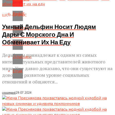
Reddit
ШОУ-БИЗНЕС
Умный Дельфин Носит Людям
Pinterest
Дары С Морского Дна И
Обменивает Их На Еду
Whatsapp
Дельфины принадлежат к одним из самых
Whatsapp
интеллектуальных представителей животного
мира. Уже давно доказано, что они существуют на
Email
довольно развитом уровне социальных
отношений и общаются...
crossrepost
29.07.2024