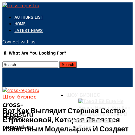
AUTHORS LIST
HOME
LATEST NEWS
Connect with us
Hi, What Are You Looking For?
ШОУ-БИЗНЕС
Шоу-бизнес
cross-
Вот Как Выглядит Старшая Сестра
repost.ru
cross-
Стриженовой, Которая Является
КОМПЬЮТЕРЫ И
repost.ru
Известным Модельером И Создает
ГАДЖЕТЫ