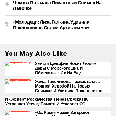
Чехова Показала Пикантный Снимок На
Лавочке
«Молодец!»: Лиза Галкина Удивила
Поклонников Своим Артистизмом
You May Also Like
Умный Дельфин Носит Людям
Дары С Морского Дна И
Обменивает Их На Еду
Жена Преснякова Похвасталась
Модной Худобой На Новых
Снимках И Удивила Поклонников
IT-Эксперт Роскачества: Перезагрузка ПК
Устраняет Утечку Памяти И Ускоряет ОС
«Ох, Какие Ножки Загорают»: