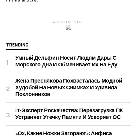
In this article:
ADVERTISEMENT
TRENDING
Умный Дельфин Носит Людям Дары С
Морского Дна И Обменивает Их На Еду
Жена Преснякова Похвасталась Модной
Худобой На Новых Снимках И Удивила
Поклонников
IT-Эксперт Роскачества: Перезагрузка ПК
Устраняет Утечку Памяти И Ускоряет ОС
«Ох, Какие Ножки Загорают»: Анфиса