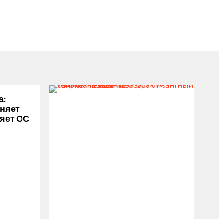
а:
аняет
ряет ОС