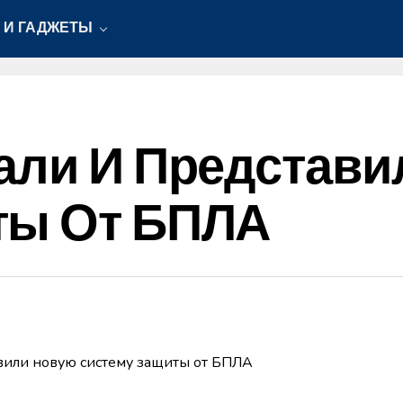
 И ГАДЖЕТЫ
али И Представ
ты От БПЛА