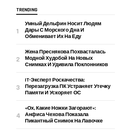
TRENDING
Умный Дельфин Носит Людям
Дары С Морского Дна И
Обменивает Их На Еду
Жена Преснякова Похвасталась
Модной Худобой На Новых
Снимках И Удивила Поклонников
IT-Эксперт Роскачества:
Перезагрузка ПК Устраняет Утечку
Памяти И Ускоряет ОС
«Ох, Какие Ножки Загорают»:
Анфиса Чехова Показала
Пикантный Снимок На Лавочке