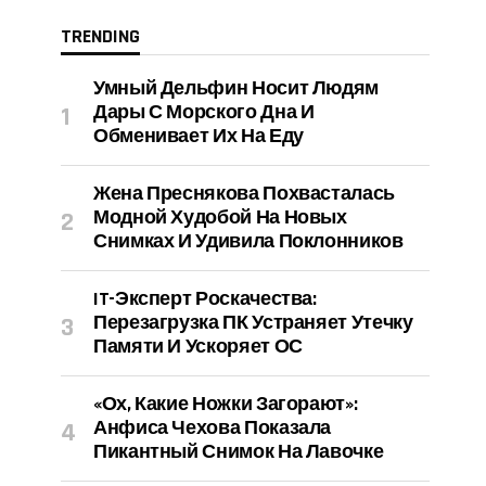
TRENDING
Умный Дельфин Носит Людям
Дары С Морского Дна И
Обменивает Их На Еду
Жена Преснякова Похвасталась
Модной Худобой На Новых
Снимках И Удивила Поклонников
IT-Эксперт Роскачества:
Перезагрузка ПК Устраняет Утечку
Памяти И Ускоряет ОС
«Ох, Какие Ножки Загорают»:
Анфиса Чехова Показала
Пикантный Снимок На Лавочке