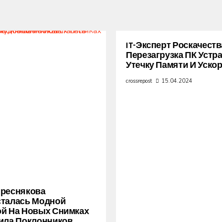
IT-Эксперт Роскачеств
Перезагрузка ПК Устр
Утечку Памяти И Уско
crossrepost
15.04.2024
Преснякова
сталась Модной
й На Новых Снимках
ила Поклонников