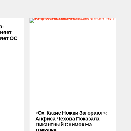
а:
аняет
ряет ОС
«Ох, Какие Ножки Загорают»:
Анфиса Чехова Показала
Пикантный Снимок На
Лавочке