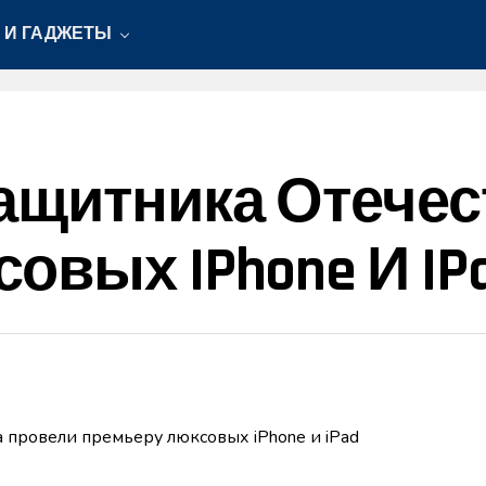
 И ГАДЖЕТЫ
ащитника Отечес
овых IPhone И IP