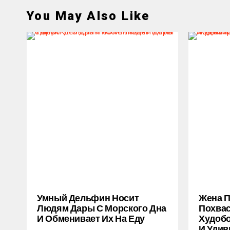
You May Also Like
Умный Дельфин Носит
Жена 
Людям Дары С Морского Дна
Похва
И Обменивает Их На Еду
Худобо
И Удив