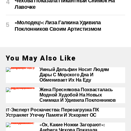
Чехова Показала Пикантный Снимок На
Лавочке
«Молодец!»: Лиза Галкина Удивила
Поклонников Своим Артистизмом
You May Also Like
Умный Дельфин Носит Людям
Дары С Морского Дна И
Обменивает Их На Еду
Жена Преснякова Похвасталась
Модной Худобой На Новых
Снимках И Удивила Поклонников
IT-Эксперт Роскачества: Перезагрузка ПК
Устраняет Утечку Памяти И Ускоряет ОС
«Ох, Какие Ножки Загорают»:
Анфиса Чехова Показала