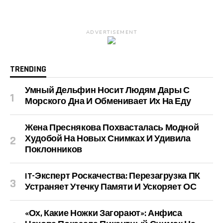
ADVERTISEMENT
TRENDING
Умный Дельфин Носит Людям Дары С
Морского Дна И Обменивает Их На Еду
Жена Преснякова Похвасталась Модной
Худобой На Новых Снимках И Удивила
Поклонников
IT-Эксперт Роскачества: Перезагрузка ПК
Устраняет Утечку Памяти И Ускоряет ОС
«Ох, Какие Ножки Загорают»: Анфиса