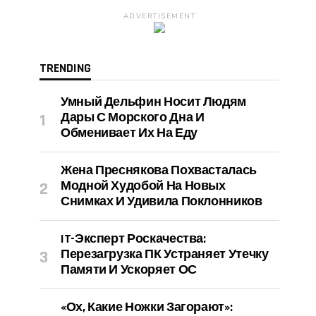
ADVERTISEMENT
TRENDING
Умный Дельфин Носит Людям
Дары С Морского Дна И
Обменивает Их На Еду
Жена Преснякова Похвасталась
Модной Худобой На Новых
Снимках И Удивила Поклонников
IT-Эксперт Роскачества:
Перезагрузка ПК Устраняет Утечку
Памяти И Ускоряет ОС
«Ох, Какие Ножки Загорают»: