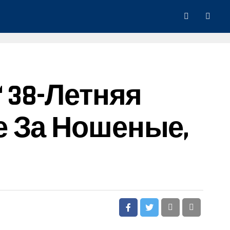
 38-Летняя
е За Ношеные,