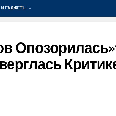
 И ГАДЖЕТЫ
ов Опозорилась»‘
ерглась Критик