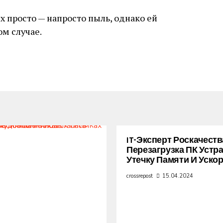
их просто — напросто пыль, однако ей
м случае.
IT-Эксперт Роскачеств
Перезагрузка ПК Устр
Утечку Памяти И Уско
crossrepost
15.04.2024