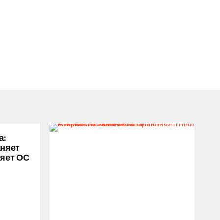
а:
аняет
ряет ОС