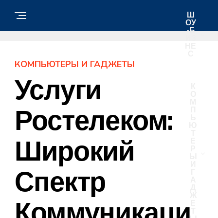
Ш
ОУ
-Б
ИЗ
НЕ
С
КОМПЬЮТЕРЫ И ГАДЖЕТЫ
Услуги
К
О
М
Ростелеком:
П
Ь
Ю
Т
Широкий
Е
Р
Ы
И
Спектр
Г
А
Д
Ж
Коммуникаци
Е
Т