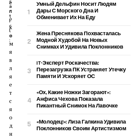
s
е
Умный Дельфин Носит Людям
a
л
Дары С Морского Дна И
r
t
Обменивает Их На Еду
е
i
c
к
l
Жена Преснякова Похвасталась
о
e
Модной Худобой На Новых
:
м
Снимках И Удивила Поклонников
я
в
IT-Эксперт Роскачества:
л
Перезагрузка ПК Устраняет Утечку
я
Памяти И Ускоряет ОС
е
т
«Ох, Какие Ножки Загорают»:
Анфиса Чехова Показала
с
Пикантный Снимок На Лавочке
я
о
«Молодец!»: Лиза Галкина Удивила
д
Поклонников Своим Артистизмом
н