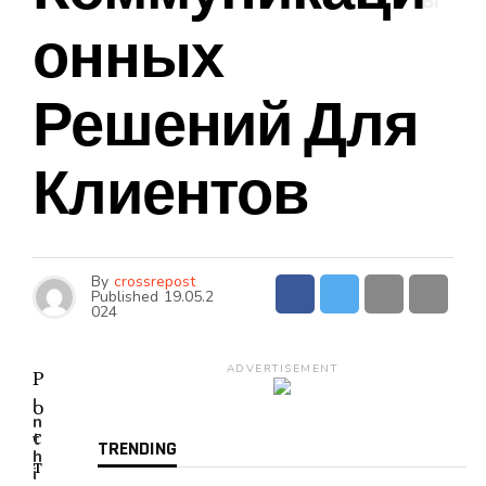
Ы
Онных
Решений Для
Клиентов
By
crossrepost
Published
19.05.2
024
ADVERTISEMENT
Р
I
о
n
с
t
TRENDING
h
т
i