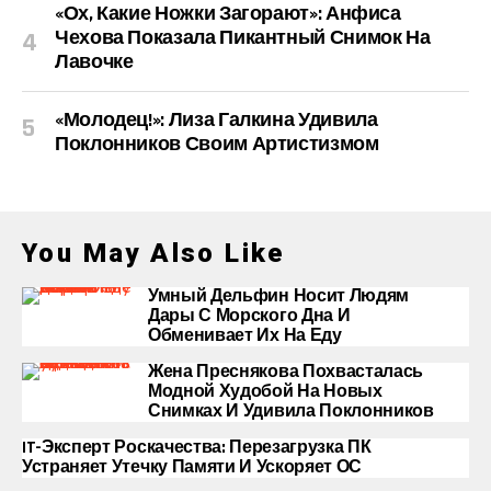
«Ох, Какие Ножки Загорают»: Анфиса
Чехова Показала Пикантный Снимок На
Лавочке
«Молодец!»: Лиза Галкина Удивила
Поклонников Своим Артистизмом
You May Also Like
Умный Дельфин Носит Людям
Дары С Морского Дна И
Обменивает Их На Еду
Жена Преснякова Похвасталась
Модной Худобой На Новых
Снимках И Удивила Поклонников
IT-Эксперт Роскачества: Перезагрузка ПК
Устраняет Утечку Памяти И Ускоряет ОС