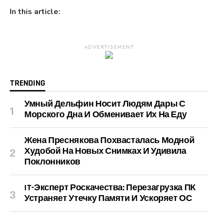
In this article:
ADVERTISEMENT
TRENDING
Умный Дельфин Носит Людям Дары С
Морского Дна И Обменивает Их На Еду
Жена Преснякова Похвасталась Модной
Худобой На Новых Снимках И Удивила
Поклонников
IT-Эксперт Роскачества: Перезагрузка ПК
Устраняет Утечку Памяти И Ускоряет ОС