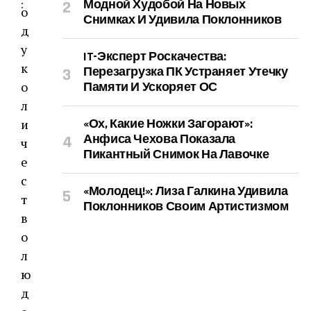
Модной Худобой На Новых
:
о
Снимках И Удивила Поклонников
д
у
IT-Эксперт Роскачества:
к
Перезагрузка ПК Устраняет Утечку
о
Памяти И Ускоряет ОС
л
и
«Ох, Какие Ножки Загорают»:
Анфиса Чехова Показала
ч
Пикантный Снимок На Лавочке
е
с
«Молодец!»: Лиза Галкина Удивила
т
Поклонников Своим Артистизмом
в
о
л
ю
д