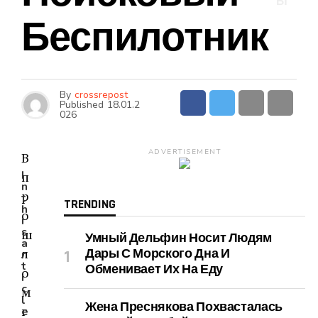
Ы
Беспилотник
By
crossrepost
Published
18.01.2
026
ADVERTISEMENT
В
I
п
n
р
t
TRENDING
h
о
i
s
ш
Умный Дельфин Носит Людям
a
л
Дары С Морского Дна И
r
t
Обменивает Их На Еду
о
i
c
м
l
Жена Преснякова Похвасталась
г
e