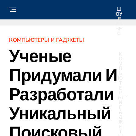
Ш
ОУ
-Б
ИЗ
НЕ
С
КОМПЬЮТЕРЫ И ГАДЖЕТЫ
Ученые
К
О
М
Придумали И
П
Ь
Ю
Т
Разработали
Е
Р
Ы
И
Уникальный
Г
А
Д
Ж
Поисковый
Е
Т