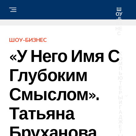
Ш
ОУ
-Б
ИЗ
НЕ
С
ШОУ-БИЗНЕС
«У Него Имя С
К
О
М
Глубоким
П
Ь
Ю
Т
Смыслом».
Е
Р
Ы
И
Татьяна
Г
А
Д
Ж
Бруханова
Е
Т