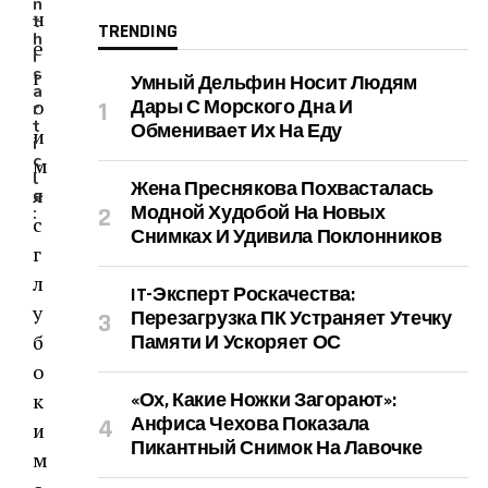
n
t
TRENDING
h
i
s
Умный Дельфин Носит Людям
a
Дары С Морского Дна И
r
t
Обменивает Их На Еду
i
c
l
Жена Преснякова Похвасталась
e
Модной Худобой На Новых
:
Снимках И Удивила Поклонников
IT-Эксперт Роскачества:
Перезагрузка ПК Устраняет Утечку
Памяти И Ускоряет ОС
«Ох, Какие Ножки Загорают»:
Анфиса Чехова Показала
Пикантный Снимок На Лавочке