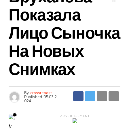
Ы
Показала
Лицо Сыночка
На Новых
Снимках
By
crossrepost
Published
05.03.2
024
ADVERTISEMENT
I