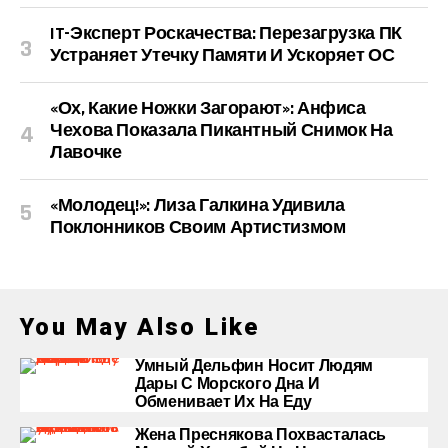
IT-Эксперт Роскачества: Перезагрузка ПК
Устраняет Утечку Памяти И Ускоряет ОС
«Ох, Какие Ножки Загорают»: Анфиса
Чехова Показала Пикантный Снимок На
Лавочке
«Молодец!»: Лиза Галкина Удивила
Поклонников Своим Артистизмом
You May Also Like
Умный Дельфин Носит Людям
Дары С Морского Дна И
Обменивает Их На Еду
Жена Преснякова Похвасталась