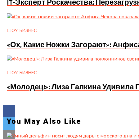
IT-Эксперт Роскачества: Перезагруз
ШОУ-БИЗНЕС
«Ох, Какие Ножки Загорают»: Анфи
ШОУ-БИЗНЕС
«Молодец!»: Лиза Галкина Удивил
You May Also Like