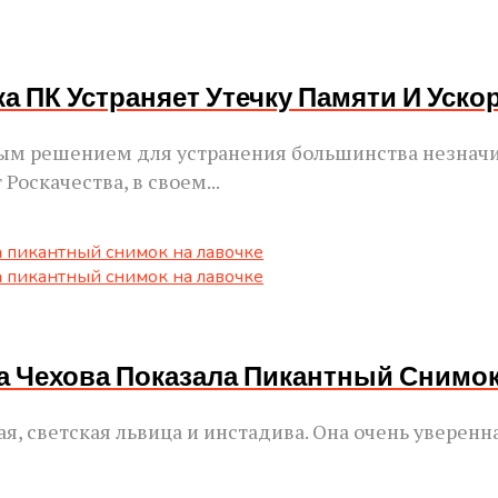
ка ПК Устраняет Утечку Памяти И Уско
ым решением для устранения большинства незначи
Роскачества, в своем...
са Чехова Показала Пикантный Снимок
я, светская львица и инстадива. Она очень уверенн