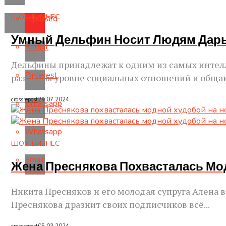
ШОУ-БИЗНЕС
Flipboard
Умный Дельфин Носит Людям Дары 
Reddit
Дельфины принадлежат к одним из самых интелл
Pinterest
развитом уровне социальных отношений и общаю
crossrepost
29.07.2024
Whatsapp
Whatsapp
ШОУ-БИЗНЕС
Email
Жена Преснякова Похвасталась Мо
Никита Пресняков и его молодая супруга Алена
Преснякова дразнит своих подписчиков всё...