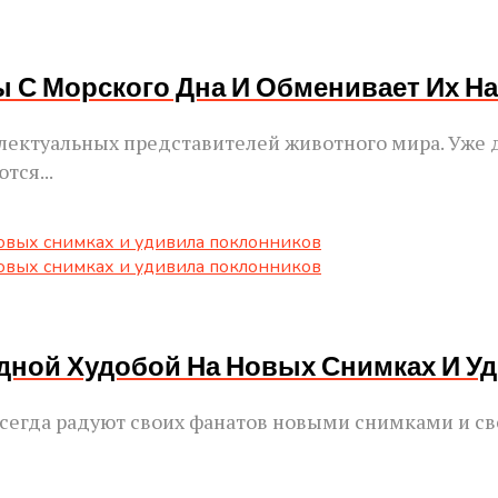
С Морского Дна И Обменивает Их На
ектуальных представителей животного мира. Уже д
тся...
дной Худобой На Новых Снимках И У
 всегда радуют своих фанатов новыми снимками и 