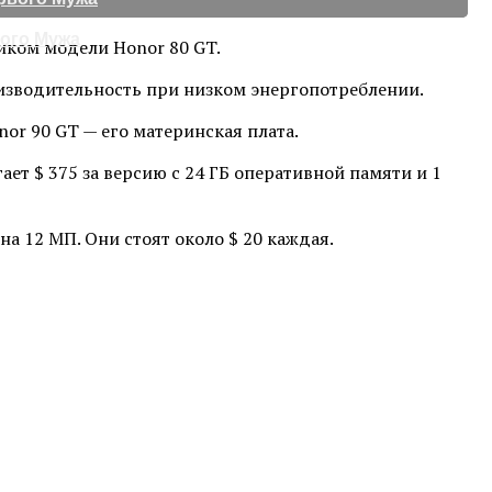
вого Мужа
иком модели Honor 80 GT.
изводительность при низком энергопотреблении.
or 90 GT — его материнская плата.
ает $ 375 за версию с 24 ГБ оперативной памяти и 1
а 12 МП. Они стоят около $ 20 каждая.