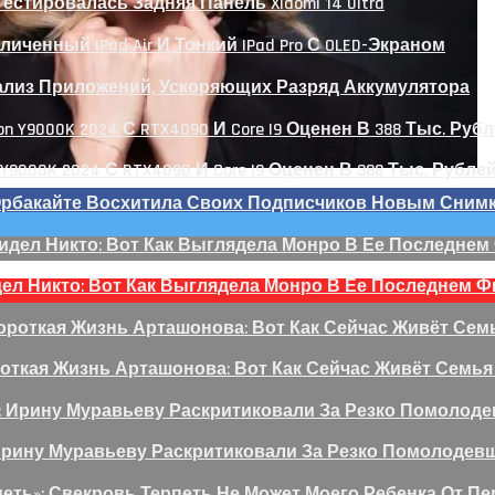
 Тестировалась Задняя Панель Xiaomi 14 Ultra
личенный IPad Air И Тонкий IPad Pro С OLED-Экраном
нализ Приложений, Ускоряющих Разряд Аккумулятора
 Y9000K 2024 С RTX4090 И Core I9 Оценен В 388 Тыс. Рубле
 Орбакайте Восхитила Своих Подписчиков Новым Сним
дел Никто: Вот Как Выглядела Монро В Ее Последнем 
откая Жизнь Арташонова: Вот Как Сейчас Живёт Семья
Ирину Муравьеву Раскритиковали За Резко Помолодев