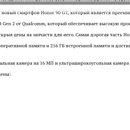
ть»: Свекровь Терпеть Не Может Моего Ребенка От Пер
 новый смартфон Honor 90 GT, который является преемн
 Gen 2 от Qualcomm, который обеспечивает высокую про
крыл цены на запчасти для него. Самая дорогая часть Hon
 оперативной памяти и 256 ГБ встроенной памяти и достиг
альная камера на 16 МП и ультраширокоугольная камера н
цены: