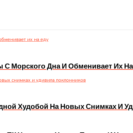
С Морского Дна И Обменивает Их На
дной Худобой На Новых Снимках И У