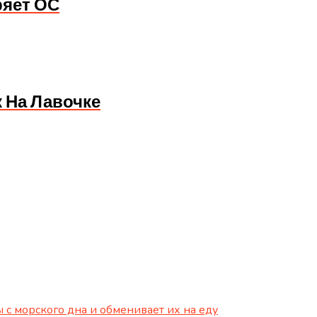
ряет ОС
 На Лавочке