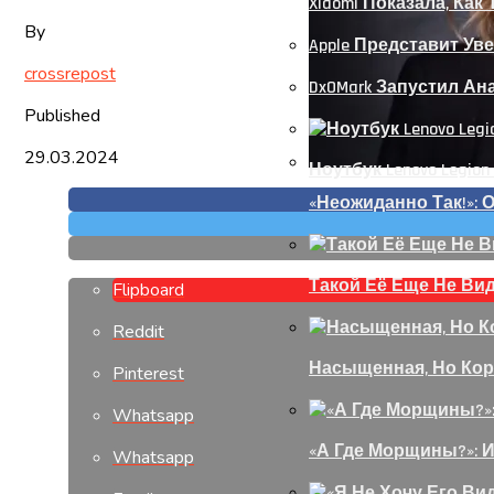
Xiaomi Показала, Как
By
Apple Представит Уве
crossrepost
DxOMark Запустил А
Published
29.03.2024
Ноутбук Lenovo Legion
«Неожиданно Так!»:
Такой Её Еще Не Ви
Flipboard
Reddit
Насыщенная, Но Кор
Pinterest
Whatsapp
«А Где Морщины?»: 
Whatsapp