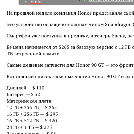
Email
«Я Не Хочу Его Виде
На прошлой неделе компания Honor представила свой
Это устройство оснащено мощным чипом Snapdragon 8
Смартфон уже поступил в продажу, и теперь бренд рас
Ее цена начинается от $265 за базовую версию с 12 ГБ
ТБ встроенной памяти.
Самые дешевые запчасти для Honor 90 GT — это фронт
Вот полный список запасных частей Honor 90 GT и их 
Дисплей — $ 110
Батарея — $ 32
Материнская плата:
12 ГБ + 256 ГБ — $ 265
16 ГБ + 256 ГБ — $ 295
16 ГБ + 512 ГБ — $ 320
24 ГБ + 1 ТБ — $ 375
Задняя панель — $ 35