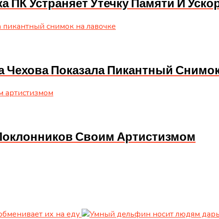
ка ПК Устраняет Утечку Памяти И Уско
са Чехова Показала Пикантный Снимок
а Поклонников Своим Артистизмом