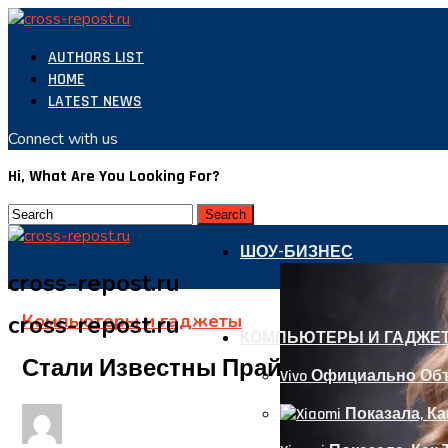
AUTHORS LIST
HOME
LATEST NEWS
Connect with us
Hi, What Are You Looking For?
ШОУ-БИЗНЕС
cross-repost.ru
Компьютеры и гаджеты
cross-repost.ru
КОМПЬЮТЕРЫ И ГАДЖЕ
Стали Известны Прайс-Листы На За
Vivo Официально Об