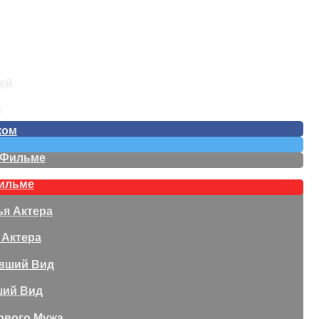
й
ком
Фильме
 Актера
ший Вид