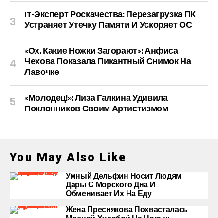
IT-Эксперт Роскачества: Перезагрузка ПК
Устраняет Утечку Памяти И Ускоряет ОС
«Ох, Какие Ножки Загорают»: Анфиса
Чехова Показала Пикантный Снимок На
Лавочке
«Молодец!»: Лиза Галкина Удивила
Поклонников Своим Артистизмом
You May Also Like
Умный Дельфин Носит Людям
Дары С Морского Дна И
Обменивает Их На Еду
Жена Преснякова Похвасталась