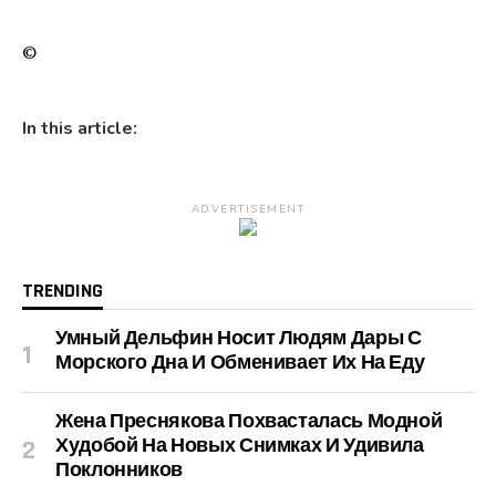
©
In this article:
ADVERTISEMENT
TRENDING
Умный Дельфин Носит Людям Дары С
Морского Дна И Обменивает Их На Еду
Жена Преснякова Похвасталась Модной
Худобой На Новых Снимках И Удивила
Поклонников