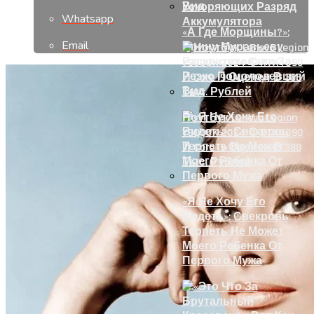
Ускоряющих Разряд
Whatsapp
Аккумулятора
«А Где Морщины?»:
Email
Ирину Муравьеву
Раскритиковали За
Резко Помолодевший
Вид
Ноутбук Lenovo Legion
Y9000K 2024 С RTX4090
И Core I9 Оценен В 388
Тыс. Рублей
«Я Не Хочу Его
Видеть»: Свекровь
Терпеть Не Может
Моего Ребенка От
Первого Мужа