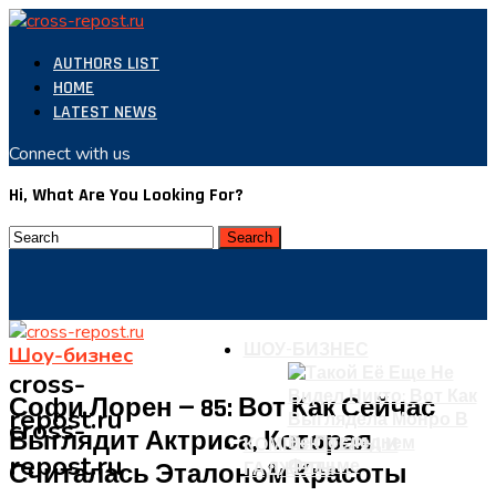
AUTHORS LIST
HOME
LATEST NEWS
Connect with us
Hi, What Are You Looking For?
ШОУ-БИЗНЕС
Шоу-бизнес
cross-
Софи Лорен — 85: Вот Как Сейчас
repost.ru
cross-
Выглядит Актриса, Которая
КОМПЬЮТЕРЫ И
repost.ru
Считалась Эталоном Красоты
ГАДЖЕТЫ