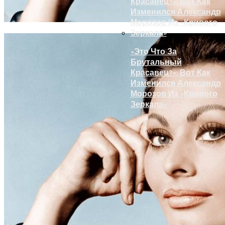
«Это Что За
Брутальный
Красавец?»: Вот Как
Изменился Александр
Морозов Из «Кривого
Зеркала»