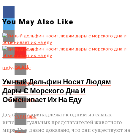
You May Also Like
Flipboard
Reddit
ШОУ-БИЗНЕС
Умный Дельфин Носит Людям
Pinterest
Дары С Морского Дна И
Обменивает Их На Еду
Whatsapp
Дельфины принадлежат к одним из самых
Whatsapp
интеллектуальных представителей животного
мира. Уже давно доказано, что они существуют на