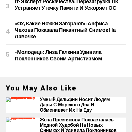
IT-Эксперт Роскачества: Перезагрузка ПК
Устраняет Утечку Памяти И Ускоряет ОС
«Ох, Какие Ножки Загорают»: Анфиса
Чехова Показала Пикантный Снимок На
Лавочке
«Молодец!»: Лиза Галкина Удивила
Поклонников Своим Артистизмом
You May Also Like
Умный Дельфин Носит Людям
Дары С Морского Дна И
Обменивает Их На Еду
Жена Преснякова Похвасталась
Модной Худобой На Новых
Снимках И Удивила Поклонников