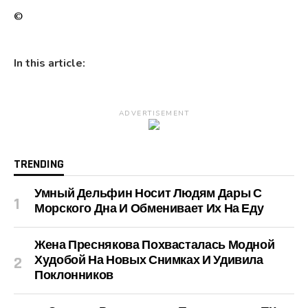
©
In this article:
ADVERTISEMENT
TRENDING
Умный Дельфин Носит Людям Дары С
Морского Дна И Обменивает Их На Еду
Жена Преснякова Похвасталась Модной
Худобой На Новых Снимках И Удивила
Поклонников