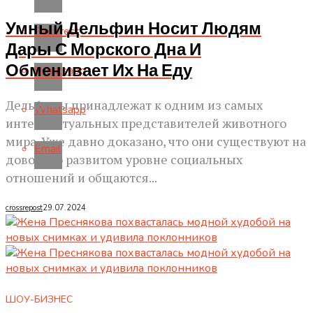
Умный Дельфин Носит Людям
Pinterest
Дары С Морского Дна И
Обменивает Их На Еду
Whatsapp
Дельфины принадлежат к одним из самых
Whatsapp
интеллектуальных представителей животного
мира. Уже давно доказано, что они существуют на
Email
довольно развитом уровне социальных
отношений и общаются...
crossrepost
29.07.2024
ШОУ-БИЗНЕС