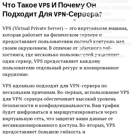
Что Такое VPS И Почему Он
Подходит Для VPN-Сервера?
VPS (Virtual Private Server) — это виртуальная машина,
«Люблю Себя
которая работает на физическом сервере и
Любую»: Набравшая
предоставляет пользователям полный контроль над
Вес Никитюк Удивила
своим окружением. В отличие от обычного веб-
Подписчиков
хостинга, где несколько пользователей разделяют
Новыми Снимками
один сервер, VPS предоставляет каждому
пользователю отдельный ресурс и изолированное
окружение.
VPS идеально подходит для VPN-сервера по
нескольким причинам. Во-первых, использование VPS
для VPN-сервера обеспечивает высокий уровень
безопасности и конфиденциальности. Ваш трафик
будет шифроваться и маршрутизироваться через
виртуальную сеть, что защитит ваши данные от
несанкционированного доступа. Во-вторых, VPS
предоставляет большую гибкость и