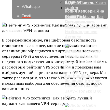
Whatsapp
Копия Хепберн: Яна
Email
Кошкина В
Xiaomi Показала, Как
Оригинальном
Тестировалась
Платье Стала Похожа
Задняя Панель Xiaomi
На Легендарную
14 Ultra
Актрису
В современном мире, где цифровая безопасность
становится все важнее, многие пользователи и
организации обращаются к виртуальным частным
серверам (VPS) для обеспечения безопасного и
надежного подключения к интернету. В этой статье мы
рассмотрим рейтинг VPS хостингов и поможем вам
выбрать лучший вариант для вашего VPN-сервера. Мы
Вот Как Живет
также рассмотрим, что такое VPS и почему он является
Женщина, Которая
идеальным выбором для обеспечения безопасности
Впервые Вышла
ваших данных.
Замуж Только В 60
Лет