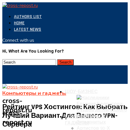
AUTHORS LIST
HOME
LATEST NEWS
Connect with us
Hi, What Are You Looking For?
ШОУ-БИЗНЕС
Компьютеры и гаджеты
cross-
Рейтинг VPS Хостингов: Как Выбрать
repost.ru
cross-
Лучший Вариант Для Вашего VPN-
КОМПЬЮТЕРЫ И
repost.ru
Сервера
ГАДЖЕТЫ