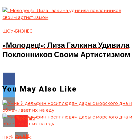
ШОУ-БИЗНЕС
«Молодец!»: Лиза Галкина Удивила
Поклонников Своим Артистизмом
You May Also Like
Flipboard
Reddit
ШОУ-БИЗНЕС